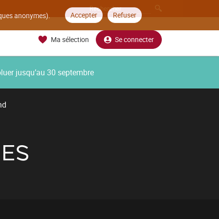
Accepter
Refuser
tiques anonymes).
Ma sélection
Se connecter
oluer jusqu’au 30 septembre
nd
RES