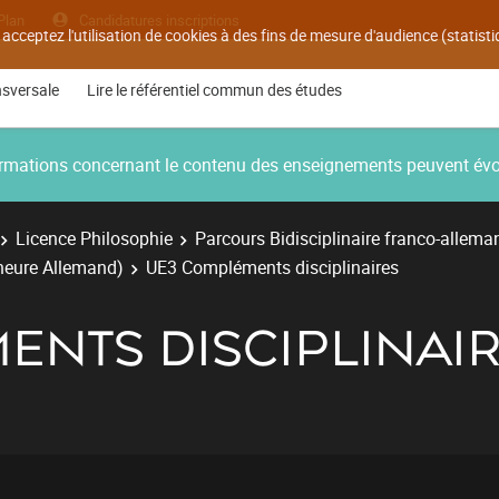
Plan
Candidatures inscriptions
 acceptez l'utilisation de cookies à des fins de mesure d'audience (statis
nsversale
Lire le référentiel commun des études
nformations concernant le contenu des enseignements peuvent év
Licence Philosophie
Parcours Bidisciplinaire franco-allema
ineure Allemand)
UE3 Compléments disciplinaires
ENTS DISCIPLINAI