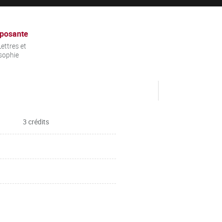
posante
ettres et
sophie
3 crédits