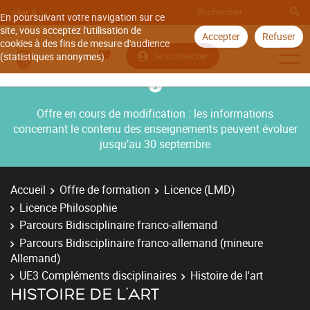
Aller à
En poursuivant votre navigation sur ce
site, vous acceptez l'utilisation de
Accepter
Refuser
cookies à des fins de mesure d'audience
Se connecter
(statistiques anonymes).
Offre en cours de modification : les informations
concernant le contenu des enseignements peuvent évoluer
jusqu’au 30 septembre
Accueil
Offre de formation
Licence (LMD)
Licence Philosophie
Parcours Bidisciplinaire franco-allemand
Parcours Bidisciplinaire franco-allemand (mineure
Allemand)
UE3 Compléments disciplinaires
Histoire de l'art
HISTOIRE DE L'ART