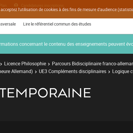
Plan
Candidatures inscriptions
 acceptez l'utilisation de cookies à des fins de mesure d'audience (statis
nsversale
Lire le référentiel commun des études
nformations concernant le contenu des enseignements peuvent év
Licence Philosophie
Parcours Bidisciplinaire franco-allema
ineure Allemand)
UE3 Compléments disciplinaires
Logique 
NTEMPORAINE