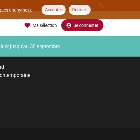
Accepter
Refuser
tiques anonymes).
Ma sélection
Se connecter
oluer jusqu’au 30 septembre
nd
contemporaine