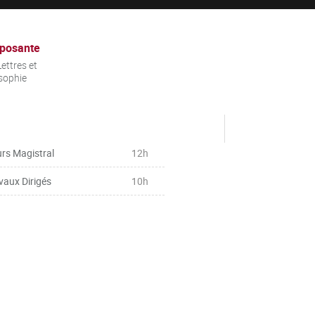
posante
ettres et
sophie
rs Magistral
12h
vaux Dirigés
10h