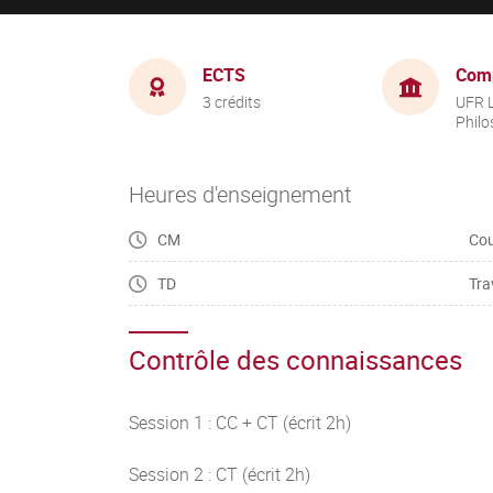
ECTS
Com
3 crédits
UFR L
Philo
Heures d'enseignement
CM
Cou
TD
Tra
Contrôle des connaissances
Session 1 : CC + CT (écrit 2h)
Session 2 : CT (écrit 2h)