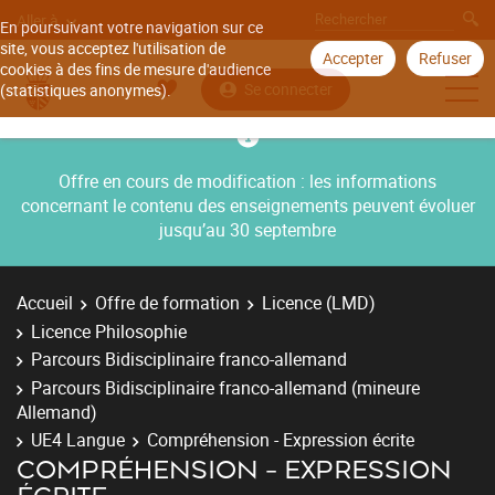
Aller à
En poursuivant votre navigation sur ce
site, vous acceptez l'utilisation de
Accepter
Refuser
cookies à des fins de mesure d'audience
Se connecter
(statistiques anonymes).
Offre en cours de modification : les informations
concernant le contenu des enseignements peuvent évoluer
jusqu’au 30 septembre
Accueil
Offre de formation
Licence (LMD)
Licence Philosophie
Parcours Bidisciplinaire franco-allemand
Parcours Bidisciplinaire franco-allemand (mineure
Allemand)
UE4 Langue
Compréhension - Expression écrite
COMPRÉHENSION - EXPRESSION