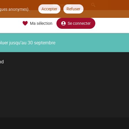
Accepter
Refuser
tiques anonymes).
Ma sélection
Se connecter
oluer jusqu’au 30 septembre
nd