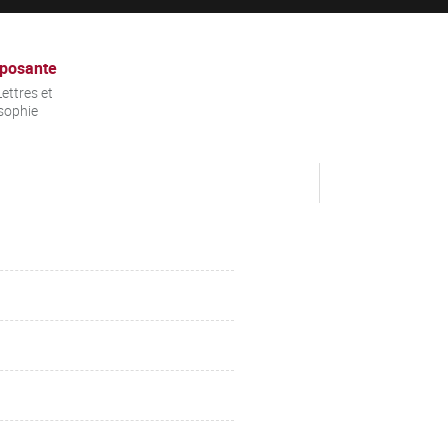
posante
ettres et
sophie