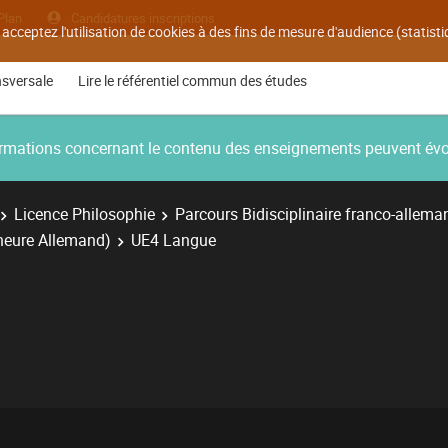
Plan
Candidatures inscriptions
 acceptez l'utilisation de cookies à des fins de mesure d'audience (statis
nsversale
Lire le référentiel commun des études
nformations concernant le contenu des enseignements peuvent év
Licence Philosophie
Parcours Bidisciplinaire franco-allema
ineure Allemand)
UE4 Langue