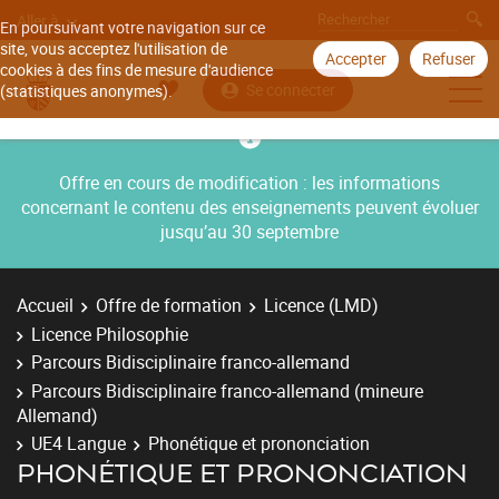
Aller à
En poursuivant votre navigation sur ce
site, vous acceptez l'utilisation de
Accepter
Refuser
cookies à des fins de mesure d'audience
Se connecter
(statistiques anonymes).
Offre en cours de modification : les informations
concernant le contenu des enseignements peuvent évoluer
jusqu’au 30 septembre
Accueil
Offre de formation
Licence (LMD)
Licence Philosophie
Parcours Bidisciplinaire franco-allemand
Parcours Bidisciplinaire franco-allemand (mineure
Allemand)
UE4 Langue
Phonétique et prononciation
PHONÉTIQUE ET PRONONCIATION