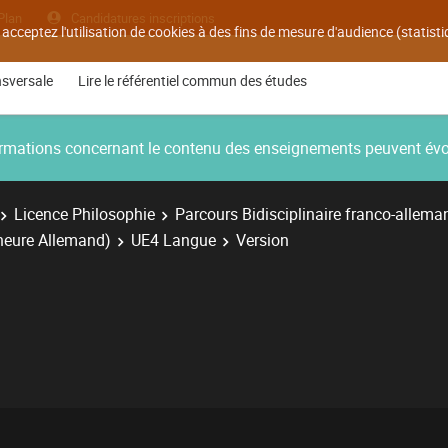
Plan
Candidatures inscriptions
 acceptez l'utilisation de cookies à des fins de mesure d'audience (statis
nsversale
Lire le référentiel commun des études
nformations concernant le contenu des enseignements peuvent év
Licence Philosophie
Parcours Bidisciplinaire franco-allema
ineure Allemand)
UE4 Langue
Version