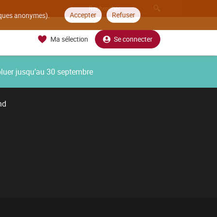
Accepter
Refuser
tiques anonymes).
Ma sélection
Se connecter
oluer jusqu’au 30 septembre
nd