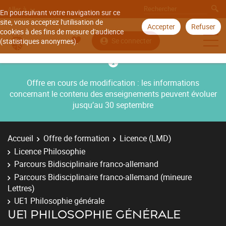
Aller à
En poursuivant votre navigation sur ce
site, vous acceptez l'utilisation de
Accepter
Refuser
cookies à des fins de mesure d'audience
Se connecter
(statistiques anonymes).
Offre en cours de modification : les informations
concernant le contenu des enseignements peuvent évoluer
jusqu’au 30 septembre
Accueil
Offre de formation
Licence (LMD)
Licence Philosophie
Parcours Bidisciplinaire franco-allemand
Parcours Bidisciplinaire franco-allemand (mineure
Lettres)
UE1 Philosophie générale
UE1 PHILOSOPHIE GÉNÉRALE