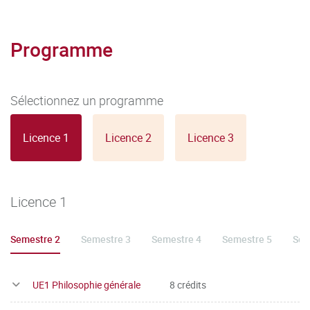
Programme
Sélectionnez un programme
Licence 1
Licence 2
Licence 3
Licence 1
Semestre 2
Semestre 3
Semestre 4
Semestre 5
Sem
UE1 Philosophie générale
8 crédits