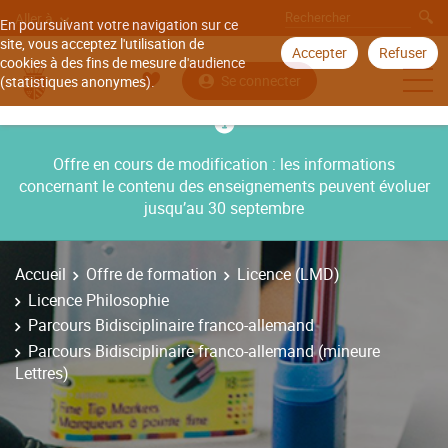
Aller à
En poursuivant votre navigation sur ce
site, vous acceptez l'utilisation de
Accepter
Refuser
cookies à des fins de mesure d'audience
Se connecter
(statistiques anonymes).
Offre en cours de modification : les informations
concernant le contenu des enseignements peuvent évoluer
jusqu’au 30 septembre
Accueil
Offre de formation
Licence (LMD)
Licence Philosophie
Parcours Bidisciplinaire franco-allemand
Parcours Bidisciplinaire franco-allemand (mineure
Lettres)