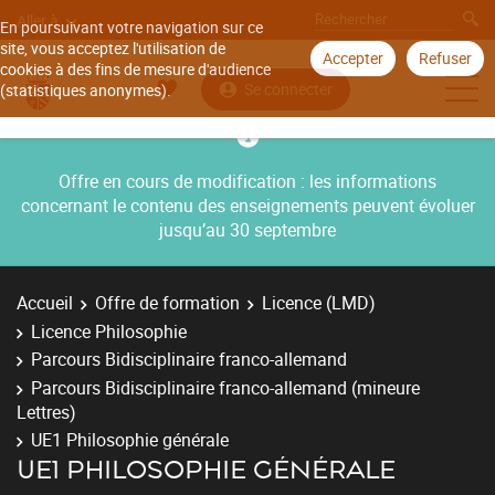
Aller à
En poursuivant votre navigation sur ce
site, vous acceptez l'utilisation de
Accepter
Refuser
cookies à des fins de mesure d'audience
Se connecter
(statistiques anonymes).
Offre en cours de modification : les informations
concernant le contenu des enseignements peuvent évoluer
jusqu’au 30 septembre
Accueil
Offre de formation
Licence (LMD)
Licence Philosophie
Parcours Bidisciplinaire franco-allemand
Parcours Bidisciplinaire franco-allemand (mineure
Lettres)
UE1 Philosophie générale
UE1 PHILOSOPHIE GÉNÉRALE