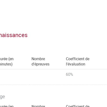
nnaissances
urée (en
Nombre
Coefficient de
inutes)
d'épreuves
l'évaluation
60%
age
urée (en
Nombre
Coefficient de