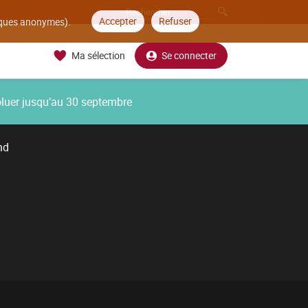
Accepter
Refuser
tiques anonymes).
Ma sélection
Se connecter
oluer jusqu’au 30 septembre
nd