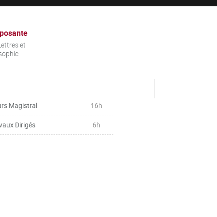
posante
ettres et
sophie
rs Magistral
16h
vaux Dirigés
6h