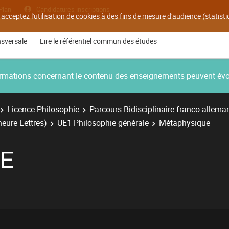
Plan
Candidatures inscriptions
 acceptez l'utilisation de cookies à des fins de mesure d'audience (statis
nsversale
Lire le référentiel commun des études
nformations concernant le contenu des enseignements peuvent év
Licence Philosophie
Parcours Bidisciplinaire franco-allema
neure Lettres)
UE1 Philosophie générale
Métaphysique
E