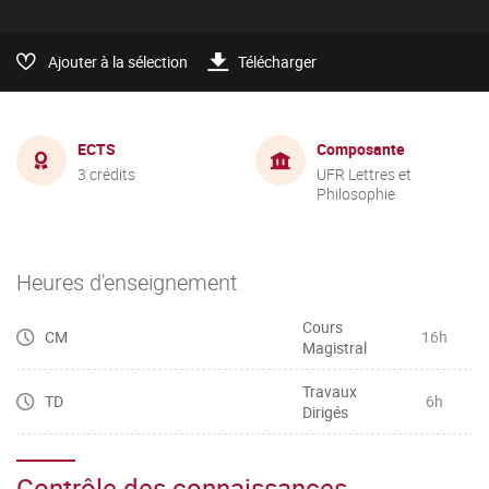
Ajouter à la sélection
Télécharger
ECTS
Composante
3 crédits
UFR Lettres et
Philosophie
Heures d'enseignement
Cours
CM
16h
Magistral
Travaux
TD
6h
Dirigés
Contrôle des connaissances