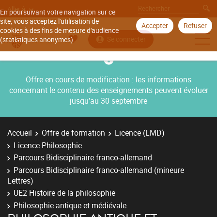
Aller à
En poursuivant votre navigation sur ce
site, vous acceptez l'utilisation de
Accepter
Refuser
cookies à des fins de mesure d'audience
Se connecter
(statistiques anonymes).
Offre en cours de modification : les informations
concernant le contenu des enseignements peuvent évoluer
jusqu’au 30 septembre
Accueil
Offre de formation
Licence (LMD)
Licence Philosophie
Parcours Bidisciplinaire franco-allemand
Parcours Bidisciplinaire franco-allemand (mineure
Lettres)
UE2 Histoire de la philosophie
Philosophie antique et médiévale