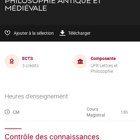
PHILOSOPHIE ANTIQUE ET
MÉDIÉVALE
Ajouter à la sélection
Télécharger
ECTS
Composante
3 crédits
UFR Lettres et
Philosophie
Heures d'enseignement
Cours
CM
18h
Magistral
Contrôle des connaissances