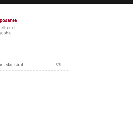
posante
ettres et
sophie
rs Magistral
33h