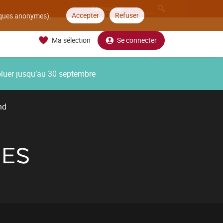
Accepter
Refuser
tiques anonymes).
Ma sélection
Se connecter
oluer jusqu’au 30 septembre
nd
RES