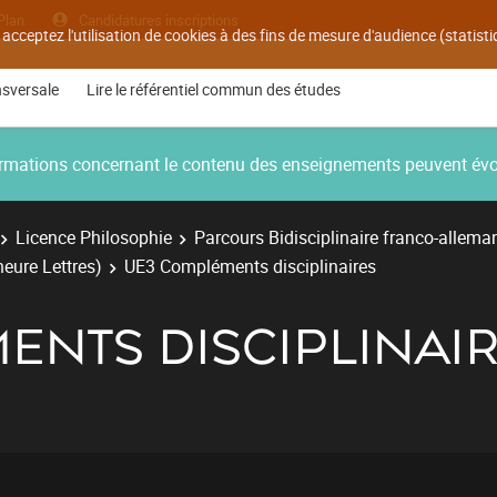
Plan
Candidatures inscriptions
 acceptez l'utilisation de cookies à des fins de mesure d'audience (statis
nsversale
Lire le référentiel commun des études
nformations concernant le contenu des enseignements peuvent év
Licence Philosophie
Parcours Bidisciplinaire franco-allema
neure Lettres)
UE3 Compléments disciplinaires
ENTS DISCIPLINAI