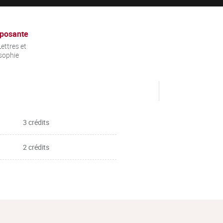
posante
ettres et
sophie
3 crédits
2 crédits