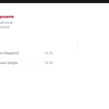
posante
ettres et
sophie
rs Magistral
16,5h
vaux Dirigés
16,5h