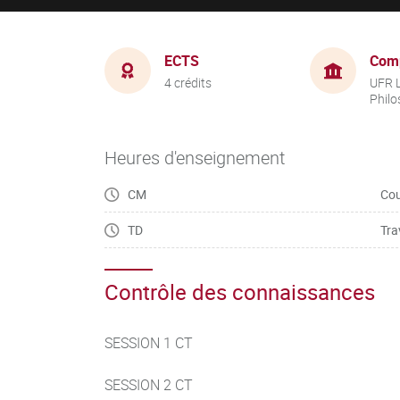
ECTS
Com
4 crédits
UFR L
Philo
Heures d'enseignement
CM
Cou
TD
Tra
Contrôle des connaissances
SESSION 1 CT
SESSION 2 CT