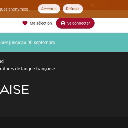
Accepter
Refuser
tiques anonymes).
Ma sélection
Se connecter
oluer jusqu’au 30 septembre
nd
ératures de langue française
AISE