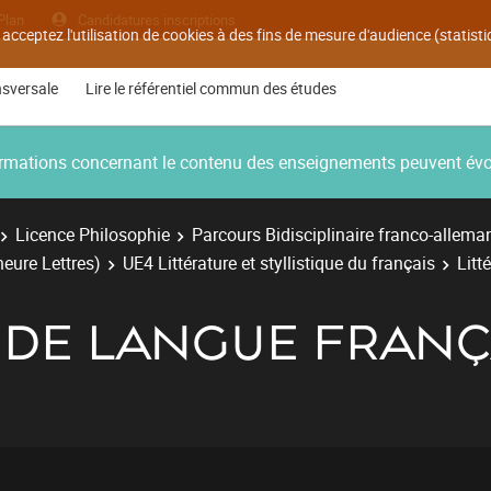
Plan
Candidatures inscriptions
 acceptez l'utilisation de cookies à des fins de mesure d'audience (statis
nsversale
Lire le référentiel commun des études
nformations concernant le contenu des enseignements peuvent év
Licence Philosophie
Parcours Bidisciplinaire franco-allema
neure Lettres)
UE4 Littérature et styllistique du français
Litt
 DE LANGUE FRANÇ