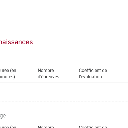
nnaissances
urée (en
Nombre
Coefficient de
inutes)
d'épreuves
l'évaluation
age
urée (en
Nombre
Coefficient de