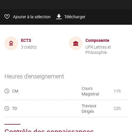
Ajouter à la sélection
Télécharger
ECTS
Composante
3 crédits
UFR Lettres et
Philosophie
Heures d'enseignement
Cours
CM
11h
Magistral
Travaux
TD
22h
Dirigés
Contrôle des connaissances