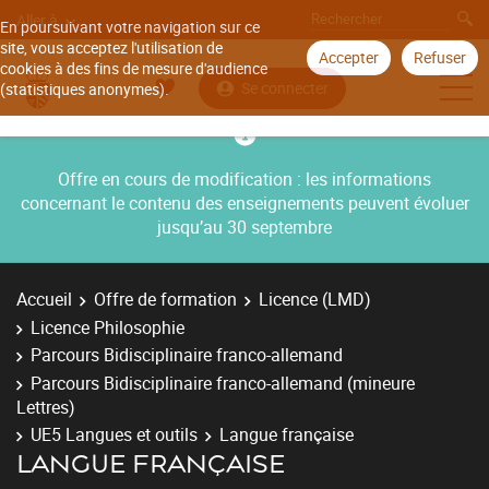
Aller à
En poursuivant votre navigation sur ce
site, vous acceptez l'utilisation de
Accepter
Refuser
cookies à des fins de mesure d'audience
Se connecter
(statistiques anonymes).
Offre en cours de modification : les informations
concernant le contenu des enseignements peuvent évoluer
jusqu’au 30 septembre
Accueil
Offre de formation
Licence (LMD)
Licence Philosophie
Parcours Bidisciplinaire franco-allemand
Parcours Bidisciplinaire franco-allemand (mineure
Lettres)
UE5 Langues et outils
Langue française
LANGUE FRANÇAISE