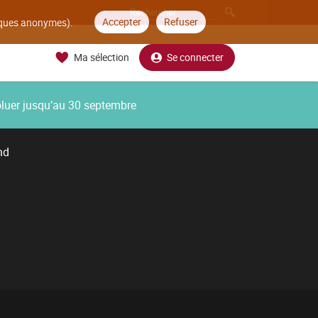
Accepter
Refuser
tiques anonymes).
Ma sélection
Se connecter
oluer jusqu’au 30 septembre
nd