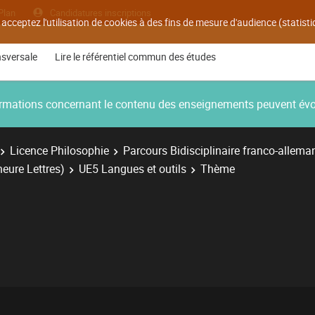
Plan
Candidatures inscriptions
 acceptez l'utilisation de cookies à des fins de mesure d'audience (statis
nsversale
Lire le référentiel commun des études
nformations concernant le contenu des enseignements peuvent év
Licence Philosophie
Parcours Bidisciplinaire franco-allema
neure Lettres)
UE5 Langues et outils
Thème