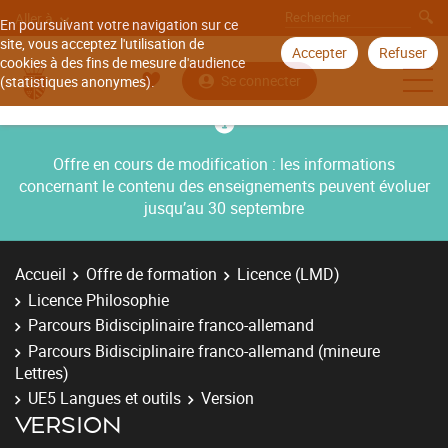
Aller à
En poursuivant votre navigation sur ce
site, vous acceptez l'utilisation de
Accepter
Refuser
cookies à des fins de mesure d'audience
Se connecter
(statistiques anonymes).
Offre en cours de modification : les informations
concernant le contenu des enseignements peuvent évoluer
jusqu’au 30 septembre
Accueil
Offre de formation
Licence (LMD)
Licence Philosophie
Parcours Bidisciplinaire franco-allemand
Parcours Bidisciplinaire franco-allemand (mineure
Lettres)
UE5 Langues et outils
Version
VERSION