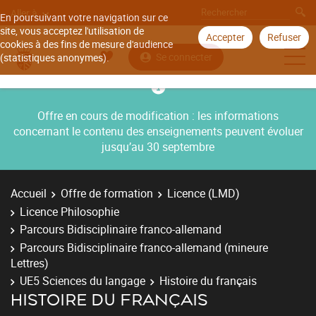
Aller à
En poursuivant votre navigation sur ce
site, vous acceptez l'utilisation de
Accepter
Refuser
cookies à des fins de mesure d'audience
Se connecter
(statistiques anonymes).
Offre en cours de modification : les informations
concernant le contenu des enseignements peuvent évoluer
jusqu’au 30 septembre
Accueil
Offre de formation
Licence (LMD)
Licence Philosophie
Parcours Bidisciplinaire franco-allemand
Parcours Bidisciplinaire franco-allemand (mineure
Lettres)
UE5 Sciences du langage
Histoire du français
HISTOIRE DU FRANÇAIS