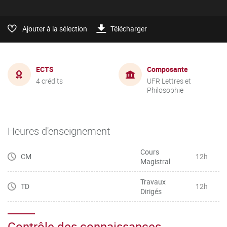
Ajouter à la sélection
Télécharger
ECTS
Composante
4 crédits
UFR Lettres et
Philosophie
Heures d'enseignement
Cours
CM
12h
Magistral
Travaux
TD
12h
Dirigés
Contrôle des connaissances