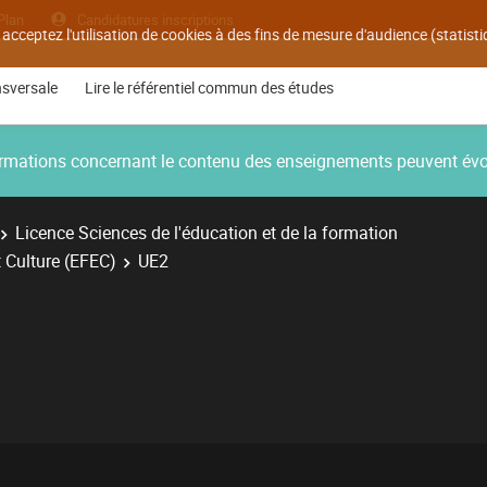
Plan
Candidatures inscriptions
 acceptez l'utilisation de cookies à des fins de mesure d'audience (statis
nsversale
Lire le référentiel commun des études
nformations concernant le contenu des enseignements peuvent év
Licence Sciences de l'éducation et de la formation
 Culture (EFEC)
UE2