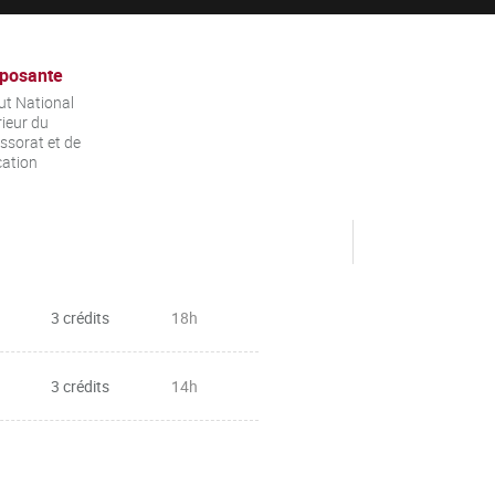
posante
tut National
ieur du
ssorat et de
cation
3 crédits
18h
3 crédits
14h