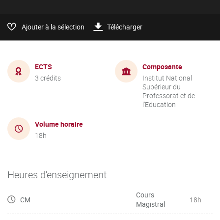
Ajouter à la sélection
Télécharger
ECTS
Composante
3 crédits
Institut National
Supérieur du
Professorat et de
l'Education
Volume horaire
18h
Heures d'enseignement
Cours
CM
18h
Magistral