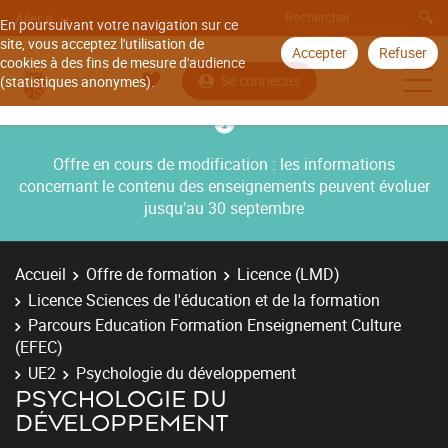
Aller à
En poursuivant votre navigation sur ce
site, vous acceptez l'utilisation de
Accepter
Refuser
cookies à des fins de mesure d'audience
Se connecter
(statistiques anonymes).
Offre en cours de modification : les informations
concernant le contenu des enseignements peuvent évoluer
jusqu’au 30 septembre
Accueil
Offre de formation
Licence (LMD)
Licence Sciences de l'éducation et de la formation
Parcours Education Formation Enseignement Culture
(EFEC)
UE2
Psychologie du développement
PSYCHOLOGIE DU
DÉVELOPPEMENT