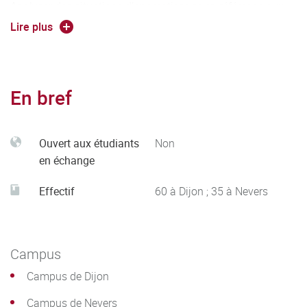
Analyser des situations d’apprentissage en référence aux
principales conceptions pédagogiques et aux contraintes
Lire plus
des techniques de l’information et de la communication.
Analyser ses actions en situation professionnelle,
s’autoévaluer pour améliorer sa pratique.
En bref
Ouvert aux étudiants
Non
en échange
Effectif
60 à Dijon ; 35 à Nevers
Campus
Campus de Dijon
Campus de Nevers