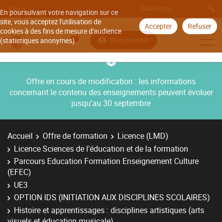
Aller à
En poursuivant votre navigation sur ce
site, vous acceptez l'utilisation de
Accepter
Refuser
cookies à des fins de mesure d'audience
Se connecter
(statistiques anonymes).
Offre en cours de modification : les informations
concernant le contenu des enseignements peuvent évoluer
jusqu’au 30 septembre
Accueil
Offre de formation
Licence (LMD)
Licence Sciences de l'éducation et de la formation
Parcours Education Formation Enseignement Culture
(EFEC)
UE3
OPTION IDS (INITIATION AUX DISCIPLINES SCOLAIRES)
Histoire et apprentissages : disciplines artistiques (arts
visuels et éducation musicale)