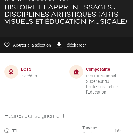
HISTOIRE ET APPRENTISSAGES :
DISCIPLINES ARTISTIQUES (ARTS
VISUELS ET ÉDUCATION MUSICALE)
Ajouter à la sélection
Télécharger
ECTS
Composante
3 crédits
Institut National
Supérieur du
Professorat et de
l'Education
Heures d'enseignement
Travaux
TD
16h