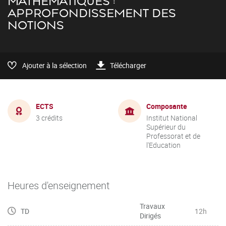
MATHÉMATIQUES :
APPROFONDISSEMENT DES
NOTIONS
Ajouter à la sélection
Télécharger
ECTS
Composante
3 crédits
Institut National
Supérieur du
Professorat et de
l'Education
Heures d'enseignement
Travaux
TD
12h
Dirigés