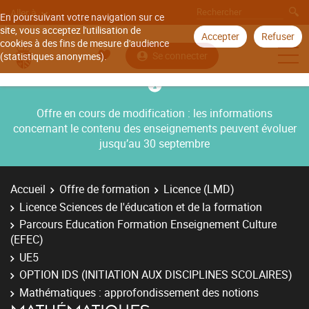
Aller à
En poursuivant votre navigation sur ce
site, vous acceptez l'utilisation de
Accepter
Refuser
cookies à des fins de mesure d'audience
Se connecter
(statistiques anonymes).
Offre en cours de modification : les informations
concernant le contenu des enseignements peuvent évoluer
jusqu’au 30 septembre
Accueil
Offre de formation
Licence (LMD)
Licence Sciences de l'éducation et de la formation
Parcours Education Formation Enseignement Culture
(EFEC)
UE5
OPTION IDS (INITIATION AUX DISCIPLINES SCOLAIRES)
Mathématiques : approfondissement des notions