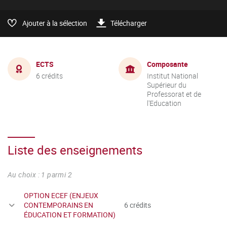
Ajouter à la sélection
Télécharger
ECTS
Composante
6 crédits
Institut National
Supérieur du
Professorat et de
l'Education
Liste des enseignements
Au choix : 1 parmi 2
OPTION ECEF (ENJEUX
CONTEMPORAINS EN
6 crédits
ÉDUCATION ET FORMATION)