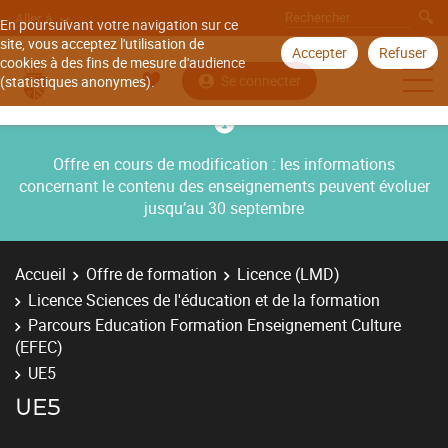
Aller à
En poursuivant votre navigation sur ce
site, vous acceptez l'utilisation de
Accepter
Refuser
cookies à des fins de mesure d'audience
Se connecter
(statistiques anonymes).
Offre en cours de modification : les informations
concernant le contenu des enseignements peuvent évoluer
jusqu’au 30 septembre
Accueil
Offre de formation
Licence (LMD)
Licence Sciences de l'éducation et de la formation
Parcours Education Formation Enseignement Culture
(EFEC)
UE5
UE5