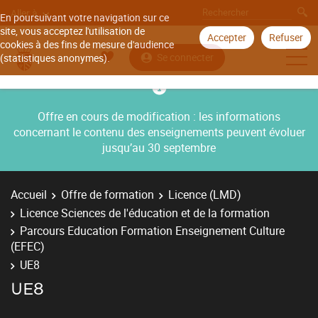
Aller à
En poursuivant votre navigation sur ce
site, vous acceptez l'utilisation de
Accepter
Refuser
cookies à des fins de mesure d'audience
Se connecter
(statistiques anonymes).
Offre en cours de modification : les informations
concernant le contenu des enseignements peuvent évoluer
jusqu’au 30 septembre
Accueil
Offre de formation
Licence (LMD)
Licence Sciences de l'éducation et de la formation
Parcours Education Formation Enseignement Culture
(EFEC)
UE8
UE8