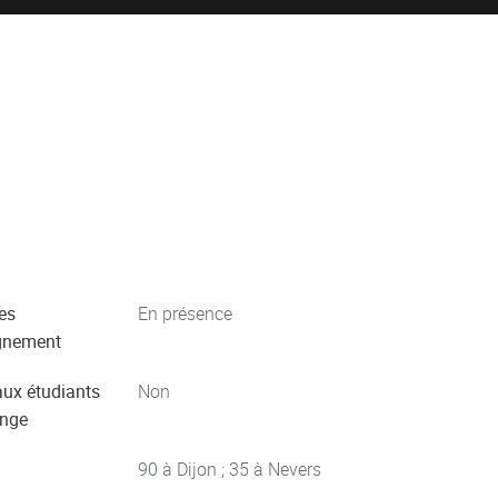
es
En présence
gnement
aux étudiants
Non
ange
90 à Dijon ; 35 à Nevers