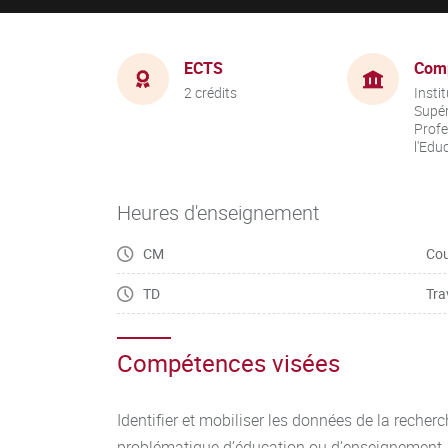
ECTS
Com
2 crédits
Insti
Supér
Profe
l'Edu
Heures d'enseignement
CM
Cou
TD
Tra
Compétences visées
Identifier et mobiliser les données de la recher
problématique d’éducation ou d’enseignement.