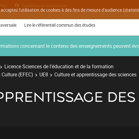
Plan
Candidatures inscriptions
 acceptez l'utilisation de cookies à des fins de mesure d'audience (statis
nsversale
Lire le référentiel commun des études
nformations concernant le contenu des enseignements peuvent év
Licence Sciences de l'éducation et de la formation
 Culture (EFEC)
UE8
Culture et apprentissage des sciences
PPRENTISSAGE DES