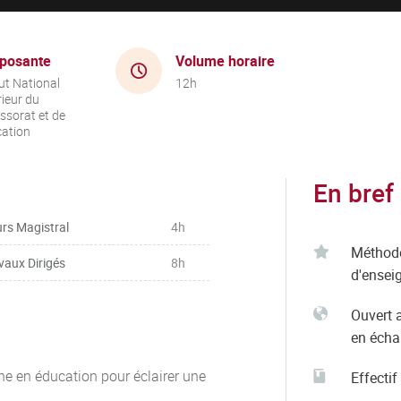
posante
Volume horaire
tut National
12h
ieur du
ssorat et de
cation
En bref
rs Magistral
4h
Méthod
vaux Dirigés
8h
d'ensei
Ouvert 
en éch
che en éducation pour éclairer une
Effectif