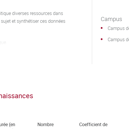
critique diverses ressources dans
Campus
sujet et synthétiser ces données
Campus de
Campus d
que.
ression écrite et orale de la
utonomie et responsabilité au
nnaissances
urée (en
Nombre
Coefficient de