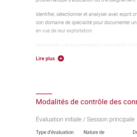
Identifier, sélectionner et analyser avec esprit 
son domaine de spécialité pour documenter un 
en vue de leur exploitation.
Développer une argumentation avec esprit criti
Lire plus
Se servir aisément des différents registres d’exp
langue française.
Travailler en équipe et en réseau ainsi qu’en a
service d’un projet.
Modalités de contrôle des co
Évaluation initiale / Session principale
Type d'évaluation
Nature de
D