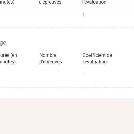
inutes)
d'épreuves
l'évaluation
1
age
urée (en
Nombre
Coefficient de
inutes)
d'épreuves
l'évaluation
1