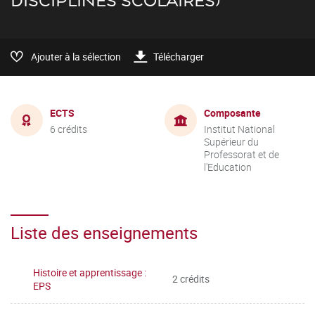
DISCIPLINES SCOLAIRES)
Ajouter à la sélection
Télécharger
ECTS
Composante
6 crédits
Institut National
Supérieur du
Professorat et de
l'Education
Liste des enseignements
Histoire et apprentissage :
2 crédits
EPS