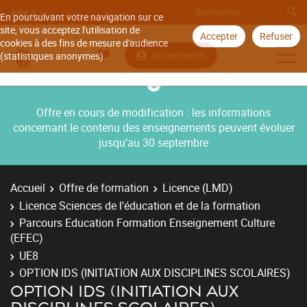
Aller à
En poursuivant votre navigation sur ce
site, vous acceptez l'utilisation de
Accepter
Refuser
cookies à des fins de mesure d'audience
Se connecter
(statistiques anonymes).
Offre en cours de modification : les informations
concernant le contenu des enseignements peuvent évoluer
jusqu’au 30 septembre
Accueil
Offre de formation
Licence (LMD)
Licence Sciences de l'éducation et de la formation
Parcours Education Formation Enseignement Culture
(EFEC)
UE8
OPTION IDS (INITIATION AUX DISCIPLINES SCOLAIRES)
OPTION IDS (INITIATION AUX