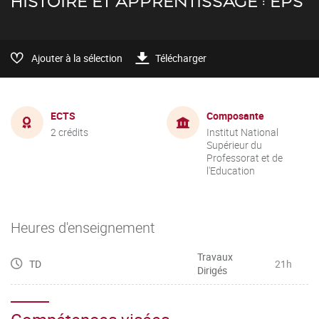
HISTOIRE ET APPRENTISSAGE : EPS
Ajouter à la sélection
Télécharger
ECTS
Composante
2 crédits
Institut National
Supérieur du
Professorat et de
l'Education
Heures d'enseignement
Travaux
TD
21h
Dirigés