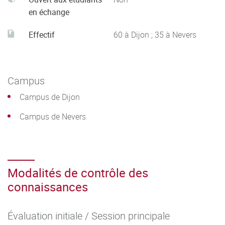
son projet professionnel en fonction d’un contexte.
en échange
Identifier le processus de production, de diffusion et de
valorisation des savoirs.
Effectif
60 à Dijon ; 35 à Nevers
Situer son rôle et sa mission au sein d'une organisation
pour s’adapter et prendre des initiatives.
Respecter les principes d’éthique, de déontologie et de
Campus
responsabilité environnementale.
Campus de Dijon
Travailler en équipe et en réseau ainsi qu’en autonomie et
responsabilité au service d’un projet.
Campus de Nevers
Analyser ses actions en situation professionnelle,
s’autoévaluer pour améliorer sa pratique.
Modalités de contrôle des
connaissances
Évaluation initiale / Session principale