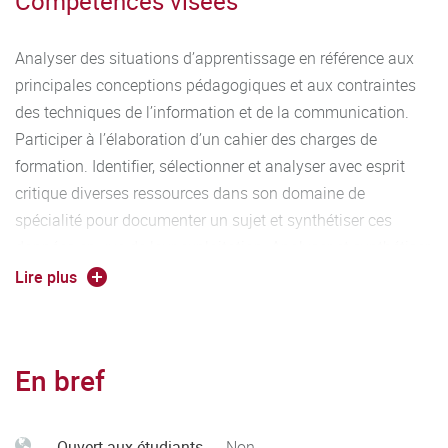
Compétences visées
Analyser des situations d’apprentissage en référence aux
principales conceptions pédagogiques et aux contraintes
des techniques de l’information et de la communication.
Participer à l’élaboration d’un cahier des charges de
formation. Identifier, sélectionner et analyser avec esprit
critique diverses ressources dans son domaine de
spécialité pour documenter un sujet et synthétiser ces
données en vue de leur exploitation. Analyser et synthétiser
des données en vue de leur exploitation. Se servir aisément
Lire plus
des différents registres d’expression écrite et orale de la
langue française. Identifier et situer les champs
professionnels potentiellement en relation avec les acquis
En bref
de la mention ainsi que les parcours possibles pour y
accéder.
Caractériser et valoriser son identité, ses compétences et
Ouvert aux étudiants
Non