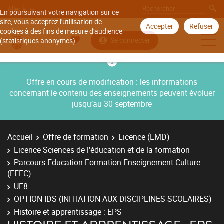
Aller à
En poursuivant votre navigation sur ce
site, vous acceptez l'utilisation de
Accepter
Refuser
cookies à des fins de mesure d'audience
Se connecter
(statistiques anonymes).
Offre en cours de modification : les informations
concernant le contenu des enseignements peuvent évoluer
jusqu’au 30 septembre
Accueil
Offre de formation
Licence (LMD)
Licence Sciences de l'éducation et de la formation
Parcours Education Formation Enseignement Culture
(EFEC)
UE8
OPTION IDS (INITIATION AUX DISCIPLINES SCOLAIRES)
Histoire et apprentissage : EPS