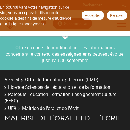
Aller à
En poursuivant votre navigation sur ce
site, vous acceptez l'utilisation de
Accepter
Refuser
cookies à des fins de mesure d'audience
Se connecter
(statistiques anonymes).
Offre en cours de modification : les informations
concernant le contenu des enseignements peuvent évoluer
jusqu’au 30 septembre
Accueil
Offre de formation
Licence (LMD)
Licence Sciences de l'éducation et de la formation
Parcours Education Formation Enseignement Culture
(EFEC)
UE9
Maîtrise de l'oral et de l'écrit
MAÎTRISE DE L'ORAL ET DE L'ÉCRIT