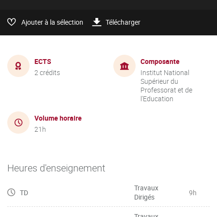
Ajouter à la sélection
Télécharger
ECTS
Composante
2 crédits
Institut National
Supérieur du
Professorat et de
l'Education
Volume horaire
21h
Heures d'enseignement
Travaux
TD
9h
Dirigés
Travaux