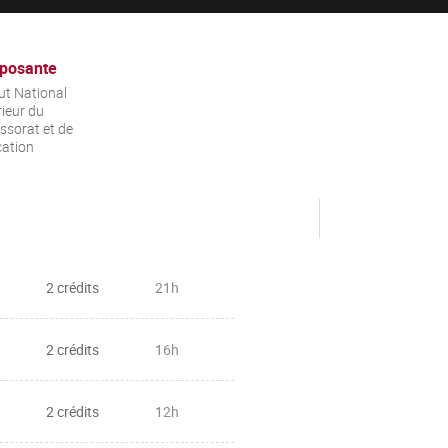
posante
tut National
ieur du
ssorat et de
cation
2 crédits
21h
2 crédits
16h
2 crédits
12h