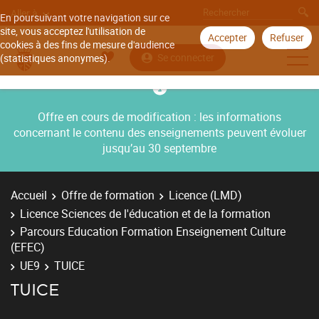
Aller à
En poursuivant votre navigation sur ce
site, vous acceptez l'utilisation de
Accepter
Refuser
cookies à des fins de mesure d'audience
Se connecter
(statistiques anonymes).
Offre en cours de modification : les informations
concernant le contenu des enseignements peuvent évoluer
jusqu’au 30 septembre
Accueil
Offre de formation
Licence (LMD)
Licence Sciences de l'éducation et de la formation
Parcours Education Formation Enseignement Culture
(EFEC)
UE9
TUICE
TUICE