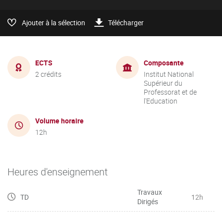
Ajouter à la sélection
Télécharger
ECTS
Composante
2 crédits
Institut National
Supérieur du
Professorat et de
l'Education
Volume horaire
12h
Heures d'enseignement
Travaux
TD
12h
Dirigés