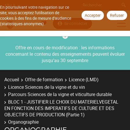
Aller à
En poursuivant votre navigation sur ce
site, vous acceptez l'utilisation de
Accepter
Refuser
cookies à des fins de mesure d'audience
Se connecter
(statistiques anonymes).
Offre en cours de modification : les informations
concernant le contenu des enseignements peuvent évoluer
jusqu’au 30 septembre
Accueil
Offre de formation
Licence (LMD)
Licence Sciences de la vigne et du vin
Parcours Sciences de la vigne et viticulture durable
BLOC 1 - JUSTIFIER LE CHOIX DU MATERIELVEGETAL
EN FONCTION DES IMPERATIFS DE CULTURE ET DES
OBJECTIFS DE PRODUCTION (Partie 1)
Organographie
ORGANOGRAPHIE