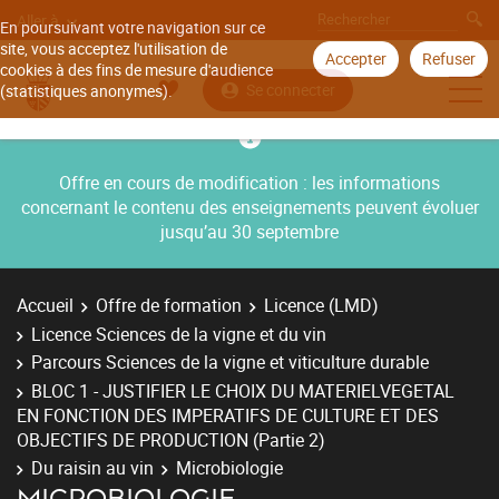
Aller à
En poursuivant votre navigation sur ce
site, vous acceptez l'utilisation de
Accepter
Refuser
cookies à des fins de mesure d'audience
Se connecter
(statistiques anonymes).
Offre en cours de modification : les informations
concernant le contenu des enseignements peuvent évoluer
jusqu’au 30 septembre
Accueil
Offre de formation
Licence (LMD)
Licence Sciences de la vigne et du vin
Parcours Sciences de la vigne et viticulture durable
BLOC 1 - JUSTIFIER LE CHOIX DU MATERIELVEGETAL
EN FONCTION DES IMPERATIFS DE CULTURE ET DES
OBJECTIFS DE PRODUCTION (Partie 2)
Du raisin au vin
Microbiologie
MICROBIOLOGIE