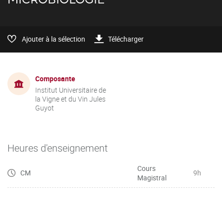
Ajouter à la sélection
Télécharger
Composante
Institut Universitaire de
la Vigne et du Vin Jules
Guyot
Heures d'enseignement
Cours
CM
9h
Magistral