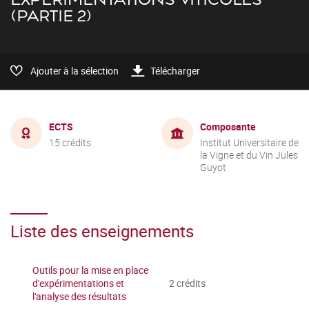
(PARTIE 2)
Ajouter à la sélection
Télécharger
ECTS
Composante
15 crédits
Institut Universitaire de
la Vigne et du Vin Jules
Guyot
Liste des enseignements
Outils pour la mise en place
d'expérimentations et
2 crédits
l'analyse des résultats