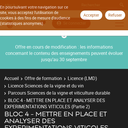
Aller à
En poursuivant votre navigation sur ce
site, vous acceptez l'utilisation de
Accepter
Refuser
cookies à des fins de mesure d'audience
Se connecter
(statistiques anonymes).
Offre en cours de modification : les informations
concernant le contenu des enseignements peuvent évoluer
jusqu’au 30 septembre
Accueil
Offre de formation
Licence (LMD)
Licence Sciences de la vigne et du vin
Parcours Sciences de la vigne et viticulture durable
BLOC 4 - METTRE EN PLACE ET ANALYSER DES
EXPERIMENTATIONS VITICOLES (Partie 2)
BLOC 4 - METTRE EN PLACE ET
ANALYSER DES
EXPERIMENTATIONS VITICOLES