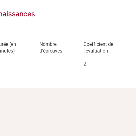
nnaissances
urée (en
Nombre
Coefficient de
inutes)
d'épreuves
l'évaluation
2