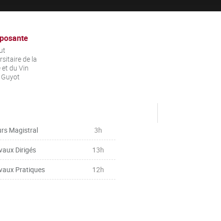
posante
ut
rsitaire de la
 et du Vin
 Guyot
rs Magistral
3h
vaux Dirigés
13h
vaux Pratiques
12h