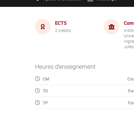
ECTS
Com
2 crédits
Instit
Unive
Vigne
Jules
Heures d'enseignement
CM
Cou
TD
Tra
TP
Tra