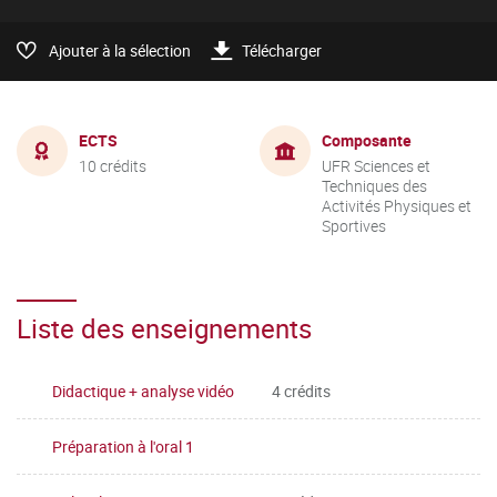
Ajouter à la sélection
Télécharger
ECTS
Composante
10 crédits
UFR Sciences et
Techniques des
Activités Physiques et
Sportives
Liste des enseignements
Didactique + analyse vidéo
4 crédits
Préparation à l'oral 1