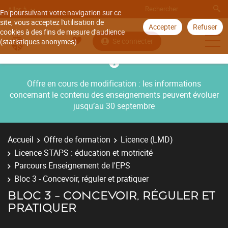
Aller à
En poursuivant votre navigation sur ce
site, vous acceptez l'utilisation de
Accepter
Refuser
cookies à des fins de mesure d'audience
Se connecter
(statistiques anonymes).
Offre en cours de modification : les informations
concernant le contenu des enseignements peuvent évoluer
jusqu’au 30 septembre
Accueil
Offre de formation
Licence (LMD)
Licence STAPS : éducation et motricité
Parcours Enseignement de l'EPS
Bloc 3 - Concevoir, réguler et pratiquer
BLOC 3 - CONCEVOIR, RÉGULER ET
PRATIQUER