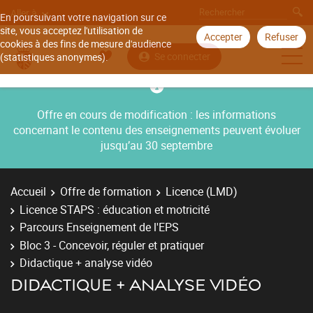
Aller à
En poursuivant votre navigation sur ce
site, vous acceptez l'utilisation de
Accepter
Refuser
cookies à des fins de mesure d'audience
Se connecter
(statistiques anonymes).
Offre en cours de modification : les informations
concernant le contenu des enseignements peuvent évoluer
jusqu’au 30 septembre
Accueil
Offre de formation
Licence (LMD)
Licence STAPS : éducation et motricité
Parcours Enseignement de l'EPS
Bloc 3 - Concevoir, réguler et pratiquer
Didactique + analyse vidéo
DIDACTIQUE + ANALYSE VIDÉO