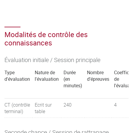
Modalités de contrôle des
connaissances
Évaluation initiale / Session principale
Type
Nature de
Durée
Nombre
Coefficie
d'évaluation
l'évaluation
(en
d'épreuves
de
minutes)
l'évaluat
CT (contrôle
Ecrit sur
240
4
terminal)
table
Seconde chance / Session de rattrapage