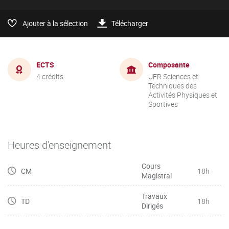
Ajouter à la sélection
Télécharger
ECTS
Composante
4 crédits
UFR Sciences et
Techniques des
Activités Physiques et
Sportives
Heures d'enseignement
Cours
CM
18h
Magistral
Travaux
TD
18h
Dirigés