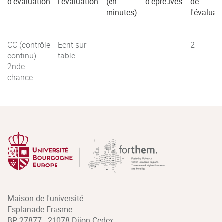
d'évaluation
l'évaluation
(en
d'épreuves
de
minutes)
l'évaluat
CC (contrôle
Ecrit sur
2
continu)
table
2nde
chance
Maison de l'université
Esplanade Erasme
BP 27877 - 21078 Dijon Cedex