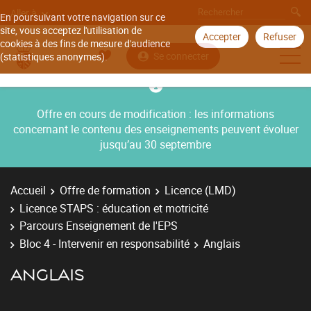
Aller à
En poursuivant votre navigation sur ce
site, vous acceptez l'utilisation de
Accepter
Refuser
cookies à des fins de mesure d'audience
Se connecter
(statistiques anonymes).
Offre en cours de modification : les informations
concernant le contenu des enseignements peuvent évoluer
jusqu’au 30 septembre
Accueil
Offre de formation
Licence (LMD)
Licence STAPS : éducation et motricité
Parcours Enseignement de l'EPS
Bloc 4 - Intervenir en responsabilité
Anglais
ANGLAIS