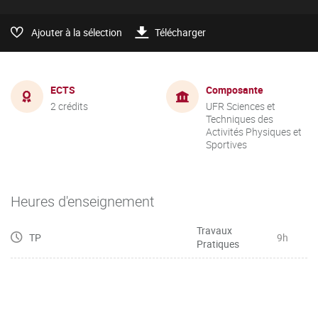
Ajouter à la sélection
Télécharger
ECTS
Composante
2 crédits
UFR Sciences et
Techniques des
Activités Physiques et
Sportives
Heures d'enseignement
Travaux
TP
9h
Pratiques