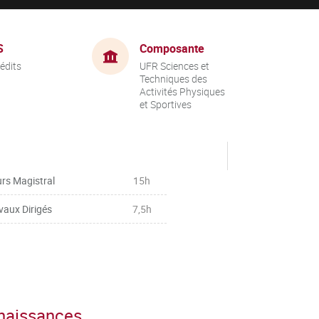
S
Composante
rédits
UFR Sciences et
Techniques des
Activités Physiques
et Sportives
rs Magistral
15h
vaux Dirigés
7,5h
nnaissances