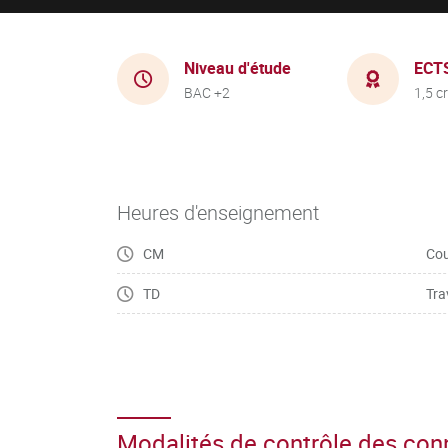
Niveau d'étude
ECT
BAC +2
1,5 c
Heures d'enseignement
CM
Cou
TD
Tra
Modalités de contrôle des co