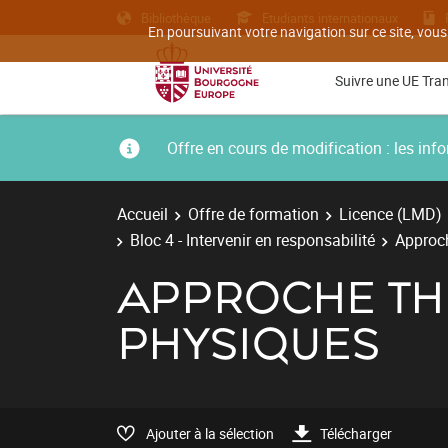
Bibliothèque
Etudiants internationaux
En poursuivant votre navigation sur ce site, vous
Suivre une UE Tra
Offre en cours de modification : les i
Accueil
Offre de formation
Licence (LMD)
Bloc 4 - Intervenir en responsabilité
Approch
APPROCHE TH
PHYSIQUES
Ajouter à la sélection
Télécharger