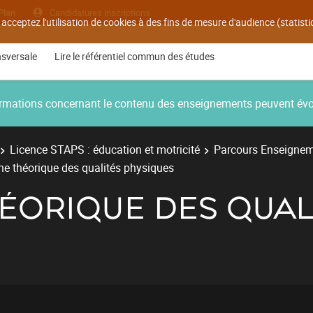
Plan
Candidatures inscriptions
 acceptez l'utilisation de cookies à des fins de mesure d'audience (statis
nsversale
Lire le référentiel commun des études
nformations concernant le contenu des enseignements peuvent év
Licence STAPS : éducation et motricité
Parcours Enseignem
e théorique des qualités physiques
ÉORIQUE DES QUAL