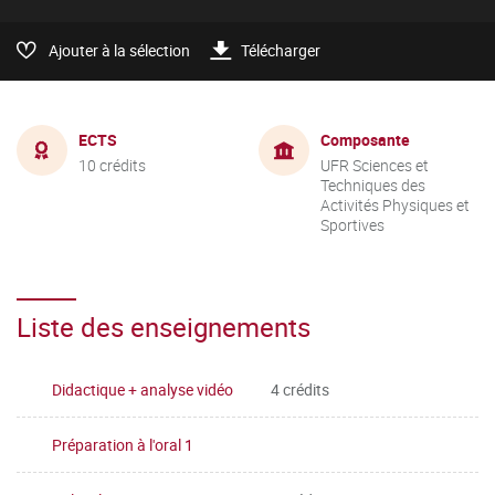
Ajouter à la sélection
Télécharger
ECTS
Composante
10 crédits
UFR Sciences et
Techniques des
Activités Physiques et
Sportives
Liste des enseignements
Didactique + analyse vidéo
4 crédits
Préparation à l'oral 1