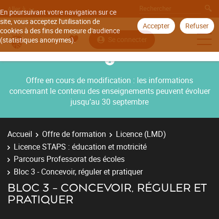
Aller à
En poursuivant votre navigation sur ce
site, vous acceptez l'utilisation de
Accepter
Refuser
cookies à des fins de mesure d'audience
Se connecter
(statistiques anonymes).
Offre en cours de modification : les informations
concernant le contenu des enseignements peuvent évoluer
jusqu’au 30 septembre
Accueil
Offre de formation
Licence (LMD)
Licence STAPS : éducation et motricité
Parcours Professorat des écoles
Bloc 3 - Concevoir, réguler et pratiquer
BLOC 3 - CONCEVOIR, RÉGULER ET
PRATIQUER