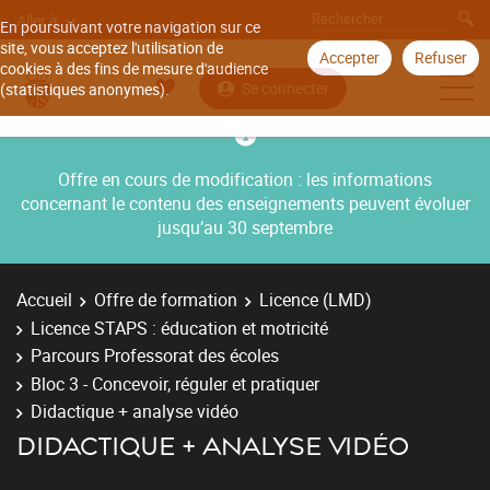
Aller à
En poursuivant votre navigation sur ce
site, vous acceptez l'utilisation de
Accepter
Refuser
cookies à des fins de mesure d'audience
Se connecter
(statistiques anonymes).
Offre en cours de modification : les informations
concernant le contenu des enseignements peuvent évoluer
jusqu’au 30 septembre
Accueil
Offre de formation
Licence (LMD)
Licence STAPS : éducation et motricité
Parcours Professorat des écoles
Bloc 3 - Concevoir, réguler et pratiquer
Didactique + analyse vidéo
DIDACTIQUE + ANALYSE VIDÉO