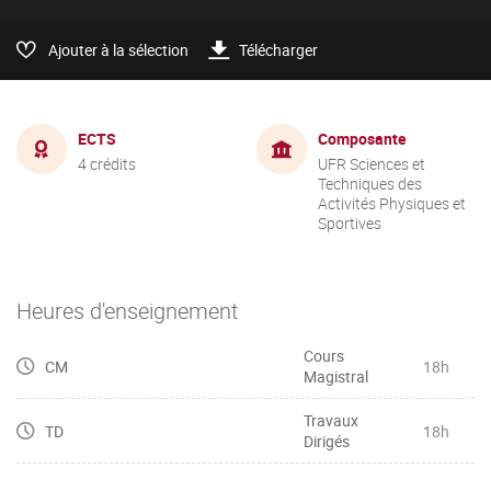
Ajouter à la sélection
Télécharger
ECTS
Composante
4 crédits
UFR Sciences et
Techniques des
Activités Physiques et
Sportives
Heures d'enseignement
Cours
CM
18h
Magistral
Travaux
TD
18h
Dirigés