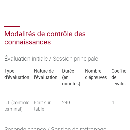
Modalités de contrôle des
connaissances
Évaluation initiale / Session principale
Type
Nature de
Durée
Nombre
Coefficie
d'évaluation
l'évaluation
(en
d'épreuves
de
minutes)
l'évaluat
CT (contrôle
Ecrit sur
240
4
terminal)
table
Seconde chance / Session de rattrapage