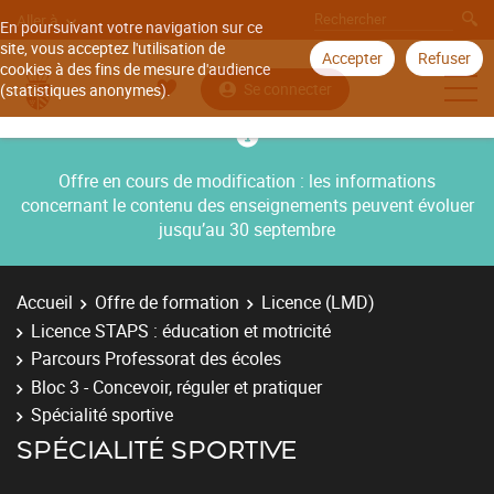
Aller à
En poursuivant votre navigation sur ce
site, vous acceptez l'utilisation de
Accepter
Refuser
cookies à des fins de mesure d'audience
Se connecter
(statistiques anonymes).
Offre en cours de modification : les informations
concernant le contenu des enseignements peuvent évoluer
jusqu’au 30 septembre
Accueil
Offre de formation
Licence (LMD)
Licence STAPS : éducation et motricité
Parcours Professorat des écoles
Bloc 3 - Concevoir, réguler et pratiquer
Spécialité sportive
SPÉCIALITÉ SPORTIVE