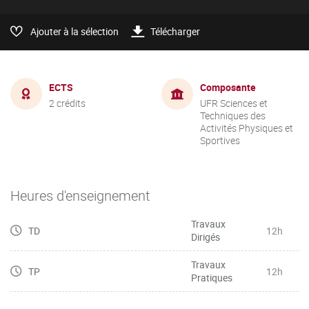
Ajouter à la sélection
Télécharger
ECTS
Composante
2 crédits
UFR Sciences et
Techniques des
Activités Physiques et
Sportives
Heures d'enseignement
Travaux
TD
12h
Dirigés
Travaux
TP
12h
Pratiques