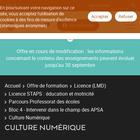
Aller à
En poursuivant votre navigation sur ce
site, vous acceptez l'utilisation de
Accepter
Refuser
cookies à des fins de mesure d'audience
Se connecter
(statistiques anonymes).
Offre en cours de modification : les informations
concernant le contenu des enseignements peuvent évoluer
jusqu’au 30 septembre
Accueil
Offre de formation
Licence (LMD)
Licence STAPS : éducation et motricité
Parcours Professorat des écoles
Bloc 4 - Intervenir dans le champ des APSA
Culture Numérique
CULTURE NUMÉRIQUE