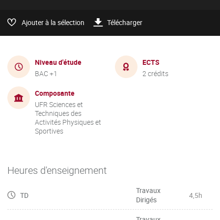
Ajouter à la sélection
Télécharger
Niveau d'étude
ECTS
BAC +1
2 crédits
Composante
UFR Sciences et
Techniques des
Activités Physiques et
Sportives
Heures d'enseignement
Travaux
TD
4,5h
Dirigés
Travaux