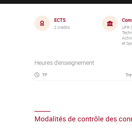
ECTS
Com
2 crédits
UFR S
Techn
Activ
et Sp
Heures d'enseignement
TP
Tra
Modalités de contrôle des co