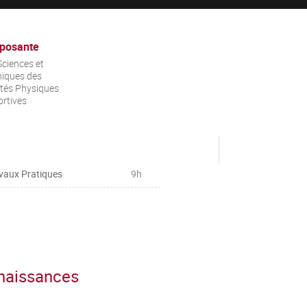
posante
ciences et
iques des
ités Physiques
ortives
vaux Pratiques
9h
nnaissances