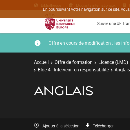
Bibliothèque
Etudiants internationaux
En poursuivant votre navigation sur ce site, vous
Suivre une UE Tra
Offre en cours de modification : les i
Accueil
Offre de formation
Licence (LMD)
Bloc 4 - Intervenir en responsabilité
Anglais
ANGLAIS
Ajouter à la sélection
Télécharger