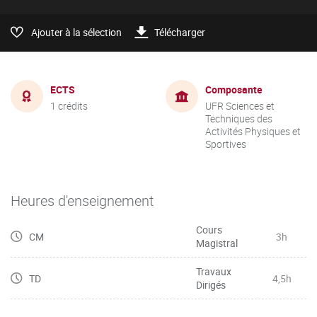
Ajouter à la sélection
Télécharger
ECTS
Composante
1 crédits
UFR Sciences et
Techniques des
Activités Physiques et
Sportives
Heures d'enseignement
Cours
CM
3h
Magistral
Travaux
TD
4,5h
Dirigés