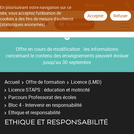
Aller à
En poursuivant votre navigation sur ce
site, vous acceptez l'utilisation de
Accepter
Refuser
cookies à des fins de mesure d'audience
Se connecter
(statistiques anonymes).
Offre en cours de modification : les informations
concernant le contenu des enseignements peuvent évoluer
jusqu’au 30 septembre
Accueil
Offre de formation
Licence (LMD)
Licence STAPS : éducation et motricité
Parcours Professorat des écoles
Bloc 4 - Intervenir en responsabilité
Ethique et responsabilité
ETHIQUE ET RESPONSABILITÉ