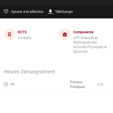
Ajouter à la sélection
Télécharger
ECTS
Composante
5 crédits
UFR Sciences et
Techniques des
Activités Physiques et
Sportives
Heures d'enseignement
Travaux
TP
27h
Pratiques