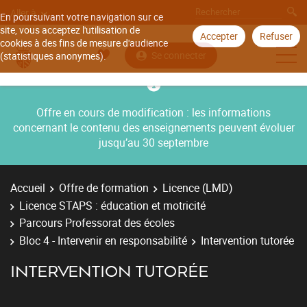
Aller à
En poursuivant votre navigation sur ce
site, vous acceptez l'utilisation de
Accepter
Refuser
cookies à des fins de mesure d'audience
Se connecter
(statistiques anonymes).
Offre en cours de modification : les informations
concernant le contenu des enseignements peuvent évoluer
jusqu’au 30 septembre
Accueil
Offre de formation
Licence (LMD)
Licence STAPS : éducation et motricité
Parcours Professorat des écoles
Bloc 4 - Intervenir en responsabilité
Intervention tutorée
INTERVENTION TUTORÉE