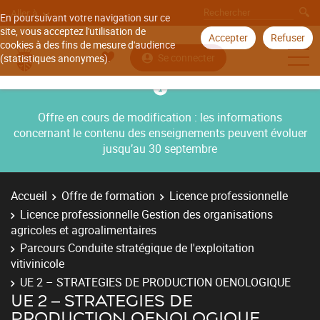
Aller à
En poursuivant votre navigation sur ce
site, vous acceptez l'utilisation de
Accepter
Refuser
cookies à des fins de mesure d'audience
Se connecter
(statistiques anonymes).
Offre en cours de modification : les informations
concernant le contenu des enseignements peuvent évoluer
jusqu’au 30 septembre
Accueil
Offre de formation
Licence professionnelle
Licence professionnelle Gestion des organisations
agricoles et agroalimentaires
Parcours Conduite stratégique de l'exploitation
vitivinicole
UE 2 – STRATEGIES DE PRODUCTION OENOLOGIQUE
UE 2 – STRATEGIES DE
PRODUCTION OENOLOGIQUE