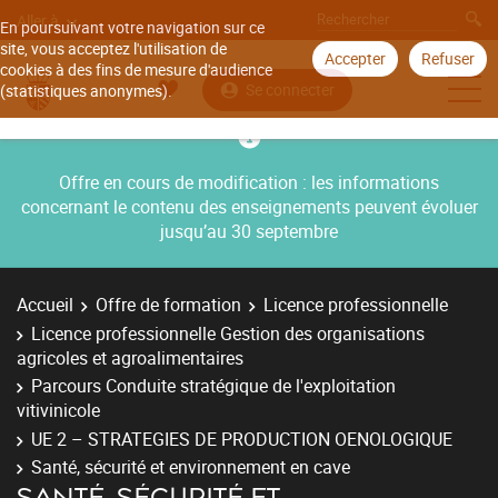
Aller à
En poursuivant votre navigation sur ce
site, vous acceptez l'utilisation de
Accepter
Refuser
cookies à des fins de mesure d'audience
Se connecter
(statistiques anonymes).
Offre en cours de modification : les informations
concernant le contenu des enseignements peuvent évoluer
jusqu’au 30 septembre
Accueil
Offre de formation
Licence professionnelle
Licence professionnelle Gestion des organisations
agricoles et agroalimentaires
Parcours Conduite stratégique de l'exploitation
vitivinicole
UE 2 – STRATEGIES DE PRODUCTION OENOLOGIQUE
Santé, sécurité et environnement en cave
SANTÉ, SÉCURITÉ ET