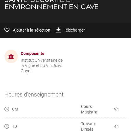
ENVIRONNEMENT EN CAVE
Ajouter à la sélection
Télécharger
Composante
Institut Universitaire de
la Vigne et du Vin Jules
Guyot
Heures d'enseignement
Cours
CM
9h
Magistral
Travaux
TD
4h
Dirigés