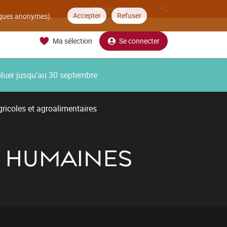
Accepter
Refuser
tiques anonymes).
Ma sélection
Se connecter
oluer jusqu’au 30 septembre
ricoles et agroalimentaires
S HUMAINES