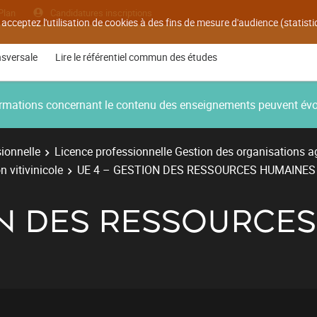
Plan
Candidatures inscriptions
 acceptez l'utilisation de cookies à des fins de mesure d'audience (statis
nsversale
Lire le référentiel commun des études
nformations concernant le contenu des enseignements peuvent év
ionnelle
Licence professionnelle Gestion des organisations ag
n vitivinicole
UE 4 – GESTION DES RESSOURCES HUMAINES
ON DES RESSOURCE