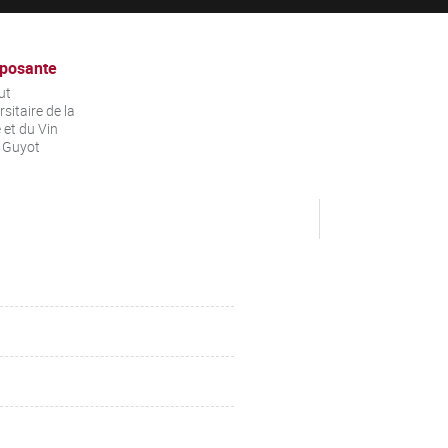
posante
ut
rsitaire de la
 et du Vin
 Guyot